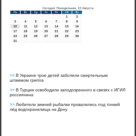
Сегодня: Понедельник, 10 Августа
Пн
Вт
Ср
Чт
Пт
Сб
Вс
1
2
3
4
5
6
7
8
9
10
11
12
13
14
15
16
17
18
19
20
21
22
23
24
25
26
27
28
29
30
31
>>
В Украине трое детей заболели смертельным
штаммом гриппа
>>
В Турции освободили заподозренного в связях с ИГИЛ
россиянина
>>
Любители зимней рыбалки провалились под тонкий
лёд водохранилища на Дону