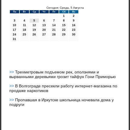
Сегодня: Среда, 5 Августа
Пн
Вт
Ср
Чт
Пт
Сб
Вс
1
2
3
4
5
6
7
8
9
10
11
12
13
14
15
16
17
18
19
20
21
22
23
24
25
26
27
28
29
30
31
>>
Трехметровым подъемом рек, оползнями и
вырванными деревьями грозит тайфун Гони Приморью
>>
В Волгограде пресекли работу интернет-магазина по
продаже наркотиков
>>
Пропавшая в Иркутске школьница ночевала дома у
подруги