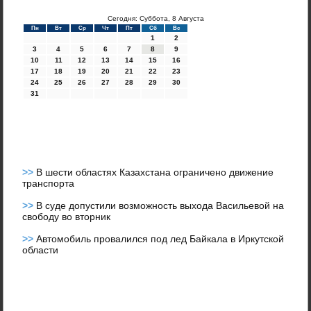
Сегодня: Суббота, 8 Августа
Пн
Вт
Ср
Чт
Пт
Сб
Вс
1
2
3
4
5
6
7
8
9
10
11
12
13
14
15
16
17
18
19
20
21
22
23
24
25
26
27
28
29
30
31
>>
В шести областях Казахстана ограничено движение
транспорта
>>
В суде допустили возможность выхода Васильевой на
свободу во вторник
>>
Автомобиль провалился под лед Байкала в Иркутской
области