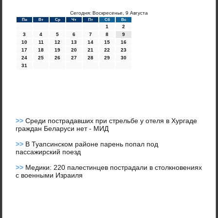
Сегодня: Воскресенье, 9 Августа
Пн
Вт
Ср
Чт
Пт
Сб
Вс
1
2
3
4
5
6
7
8
9
10
11
12
13
14
15
16
17
18
19
20
21
22
23
24
25
26
27
28
29
30
31
>>
Среди пострадавших при стрельбе у отеля в Хургаде
граждан Беларуси нет - МИД
>>
В Туапсинском районе парень попал под
пассажирский поезд
>>
Медики: 220 палестинцев пострадали в столкновениях
с военными Израиля