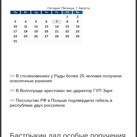
Сегодня: Пятница, 7 Августа
Пн
Вт
Ср
Чт
Пт
Сб
Вс
1
2
3
4
5
6
7
8
9
10
11
12
13
14
15
16
17
18
19
20
21
22
23
24
25
26
27
28
29
30
31
>>
В столкновениях у Рады более 20 человек получили
осколочные ранения
>>
В Волгограде арестован экс-директор ГУП Заря
>>
Посольство РФ в Польше подтвердило гибель в
республике двух россиянок
Бастрыкин дал особые поручения