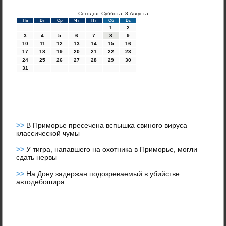
Сегодня: Суббота, 8 Августа
Пн
Вт
Ср
Чт
Пт
Сб
Вс
1
2
3
4
5
6
7
8
9
10
11
12
13
14
15
16
17
18
19
20
21
22
23
24
25
26
27
28
29
30
31
>>
В Приморье пресечена вспышка свиного вируса
классической чумы
>>
У тигра, напавшего на охотника в Приморье, могли
сдать нервы
>>
На Дону задержан подозреваемый в убийстве
автодебошира