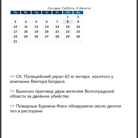
Сегодня: Суббота, 8 Августа
Пн
Вт
Ср
Чт
Пт
Сб
Вс
1
2
3
4
5
6
7
8
9
10
11
12
13
14
15
16
17
18
19
20
21
22
23
24
25
26
27
28
29
30
31
>>
СК: Полицейский украл 42 кг янтаря, изъятого у
компании Виктора Богдана
>>
Вынесен приговор двум жителям Волгоградской
области за двойное убийство
>>
Пожарные Буркина-Фасо обнаружили около десяти
тел в ресторане