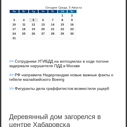
Сегодня: Среда, 5 Августа
Пн
Вт
Ср
Чт
Пт
Сб
Вс
1
2
3
4
5
6
7
8
9
10
11
12
13
14
15
16
17
18
19
20
21
22
23
24
25
26
27
28
29
30
31
>>
Сотрудники УГИБДД на мотоциклах в ходе погони
задержали нарушителя ПДД в Москве
>>
РФ направила Нидерландам новые важные факты о
гибели малайзийского Boeing
>>
Фигуранты дела граффитистов возместили ущерб
Деревянный дом загорелся в
центре Хабаровска