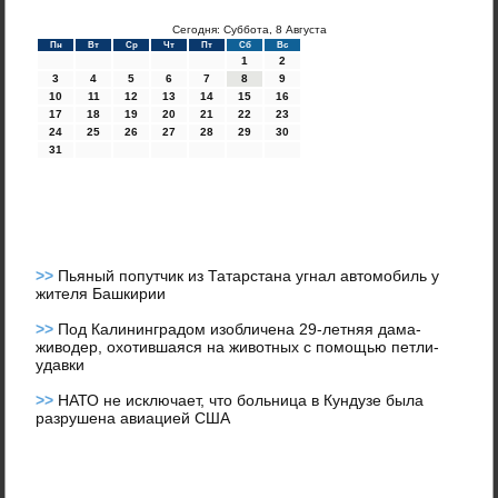
Сегодня: Суббота, 8 Августа
Пн
Вт
Ср
Чт
Пт
Сб
Вс
1
2
3
4
5
6
7
8
9
10
11
12
13
14
15
16
17
18
19
20
21
22
23
24
25
26
27
28
29
30
31
>>
Пьяный попутчик из Татарстана угнал автомобиль у
жителя Башкирии
>>
Под Калининградом изобличена 29-летняя дама-
живодер, охотившаяся на животных с помощью петли-
удавки
>>
НАТО не исключает, что больница в Кундузе была
разрушена авиацией США