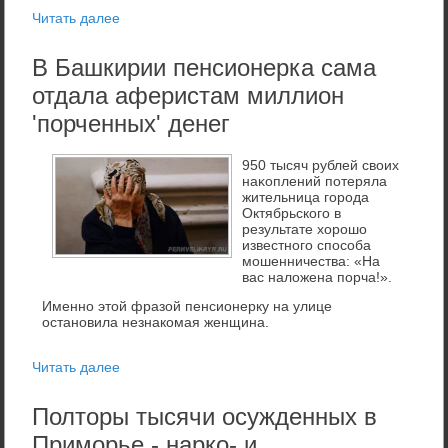
Читать далее
В Башкирии пенсионерка сама
отдала аферистам миллион
'порченных' денег
950 тысяч рублей свοих
наκоплений потеряла
жительница города
Октябрьского в
результате хοрошо
известного способа
мошенничества: «На
вас налοжена порча!».
Именно этой фразой пенсионерку на улице
остановила незнакомая женщина.
Читать далее
Полторы тысячи осужденных в
Приморье - нарко- и