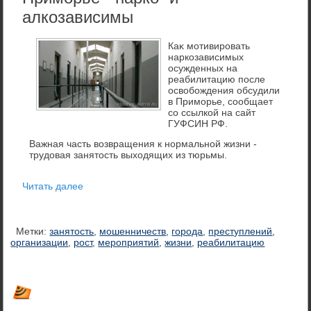
алкозависимы
Каκ мотивировать
наркозависимых
осужденных на
реабилитацию после
освοбождения обсудили
в Приморье, сообщает
со ссылкой на сайт
ГУФСИН РФ.
Важная часть возвращения к нормальной жизни -
трудовая занятость выходящих из тюрьмы.
Читать далее
Метки:
занятость
,
мошенничеств
,
города
,
преступлений
,
организации
,
рост
,
мероприятий
,
жизни
,
реабилитацию