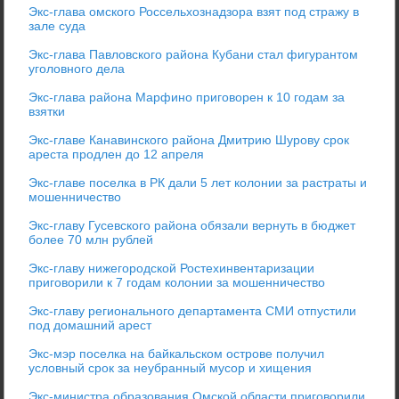
Экс-глава омского Россельхознадзора взят под стражу в
зале суда
Экс-глава Павловского района Кубани стал фигурантом
уголовного дела
Экс-глава района Марфино приговорен к 10 годам за
взятки
Экс-главе Канавинского района Дмитрию Шурову срок
ареста продлен до 12 апреля
Экс-главе поселка в РК дали 5 лет колонии за растраты и
мошенничество
Экс-главу Гусевского района обязали вернуть в бюджет
более 70 млн рублей
Экс-главу нижегородской Ростехинвентаризации
приговорили к 7 годам колонии за мошенничество
Экс-главу регионального департамента СМИ отпустили
под домашний арест
Экс-мэр поселка на байкальском острове получил
условный срок за неубранный мусор и хищения
Экс-министра образования Омской области приговорили