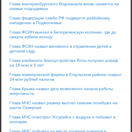
Глава екатеринбургского Водоканала вновь окажется на
скамье подсудимых
Глава федерации самбо РФ подвергся разбойному
нападению в Подмосковье
Глава ФСИН выехал в Белореченскую колонию, где до
смерти избили юношу
Глава ФСКН назвал виновного в отравлении детей в
детском саду
Глава комбината благоустройства Ялты получил штраф
на 18 млн и 6 лет
Глава коммерческой фирмы в Еткульском районе сокрыл
24 млн рублей налогов
Глава Крыма назвал дату возможного начала работы
энергомоста
Глава МЧС назвал размер выплат семьям погибших на
шахте Северная
Глава МЧС осмотрел Уссурийск с воздуха и побывал в
зоопарке
Глава МЧС побывал на месте тушения пожаров в