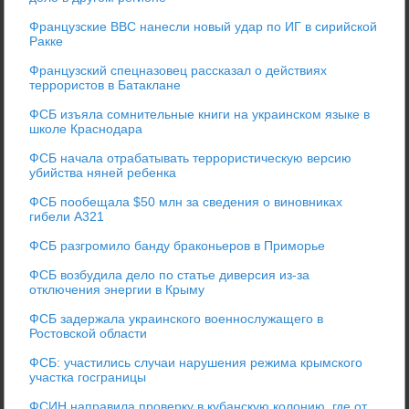
Французские ВВС нанесли новый удар по ИГ в сирийской
Ракке
Французский спецназовец рассказал о действиях
террористов в Батаклане
ФСБ изъяла сомнительные книги на украинском языке в
школе Краснодара
ФСБ начала отрабатывать террористическую версию
убийства няней ребенка
ФСБ пообещала $50 млн за сведения о виновниках
гибели A321
ФСБ разгромило банду браконьеров в Приморье
ФСБ возбудила дело по статье диверсия из-за
отключения энергии в Крыму
ФСБ задержала украинского военнослужащего в
Ростовской области
ФСБ: участились случаи нарушения режима крымского
участка госграницы
ФСИН направила проверку в кубанскую колонию, где от