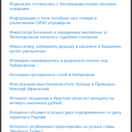
Индонезия столкнулась с беспрецедентными лесными
пожарами
Информацию о пяти погибших при пожаре в
ульяновском СИЗО опровергли
Инкассатор Богаченко и украденные миллионы: в
Зеленодольске началось судебное слушание
Инкассатору, избившему девушку в магазине в Башкирии,
грозит увольнение
Иномарка перевернулась в результате погони под
Хабаровском
Иномарка протаранила столб в Хабаровске
Иностранцев-преступников стало больше в Приморье -
Николай Афанасьев
Интернет-мошенник в Иркутске обчистил женщину на
четверть миллиона рублей
Интерпол объявил в розыск двух подозреваемых по делу
терактов в Париже
Интерпол опубликовал ориентировку на розыск главы
Эвитерра Трэвел