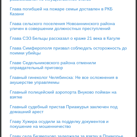
Глава погибшей на пожаре семьи доставлен в РКБ
Казани
Глава сельского поселения Новоаннинского района
уличен в совершении должностных преступлений
Глава СЭЗ Бельцы рассказал о краже 21 века в Кагуле
Глава Симферополя призвал соблюдать осторожность до
поимки убийцы
Главе Седельниковского района отменили
оправдательный приговор
Главный гинеколог Челябинска: Не все осложнения в
акушерстве управляемы
Главный полицейский аэропорта Внуково пойман на
взятке
Главный судебный пристав Приамурья заключен под
домашний арест
Главу Хужира осудили за подделку документов и
покушение на мошенничество
Главу села Безверхово задержали за взятку в Приморье