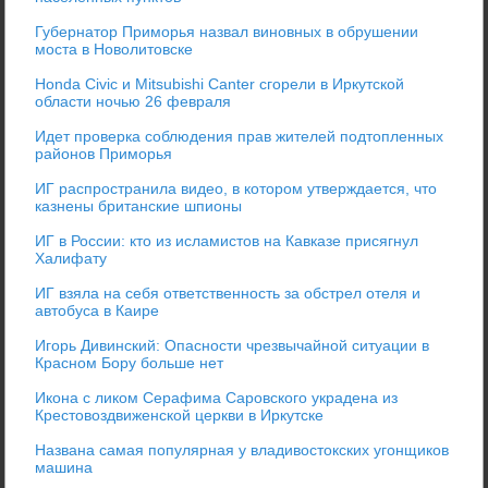
Губернатор Приморья назвал виновных в обрушении
моста в Новолитовске
Honda Civic и Mitsubishi Canter сгорели в Иркутской
области ночью 26 февраля
Идет проверка соблюдения прав жителей подтопленных
районов Приморья
ИГ распространила видео, в котором утверждается, что
казнены британские шпионы
ИГ в России: кто из исламистов на Кавказе присягнул
Халифату
ИГ взяла на себя ответственность за обстрел отеля и
автобуса в Каире
Игорь Дивинский: Опасности чрезвычайной ситуации в
Красном Бору больше нет
Икона с ликом Серафима Саровского украдена из
Крестовоздвиженской церкви в Иркутске
Названа самая популярная у владивостокских угонщиков
машина