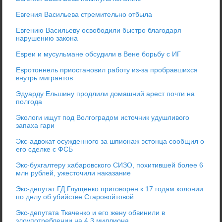
Евгения Васильева стремительно отбыла
Евгению Васильеву освободили быстро благодаря
нарушению закона
Евреи и мусульмане обсудили в Вене борьбу с ИГ
Евротоннель приостановил работу из-за пробравшихся
внутрь мигрантов
Эдуарду Ельшину продлили домашний арест почти на
полгода
Экологи ищут под Волгоградом источник удушливого
запаха гари
Экс-адвокат осужденного за шпионаж эстонца сообщил о
его сделке с ФСБ
Экс-бухгалтеру хабаровского СИЗО, похитившей более 6
млн рублей, ужесточили наказание
Экс-депутат ГД Глущенко приговорен к 17 годам колонии
по делу об убийстве Старовойтовой
Экс-депутата Ткаченко и его жену обвинили в
злоупотреблении на 4,3 миллиона