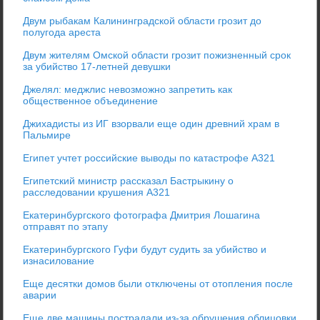
Двум рыбакам Калининградской области грозит до
полугода ареста
Двум жителям Омской области грозит пожизненный срок
за убийство 17-летней девушки
Джелял: меджлис невозможно запретить как
общественное объединение
Джихадисты из ИГ взорвали еще один древний храм в
Пальмире
Египет учтет российские выводы по катастрофе А321
Египетский министр рассказал Бастрыкину о
расследовании крушения А321
Екатеринбургского фотографа Дмитрия Лошагина
отправят по этапу
Екатеринбургского Гуфи будут судить за убийство и
изнасилование
Еще десятки домов были отключены от отопления после
аварии
Еще две машины пострадали из-за обрушения облицовки