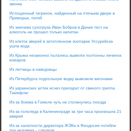
звонка
Истощенный тигренок, найденный на птичьем дворе в
Приморье, погиб
Из экипажа сухогруза Иван Бобров в Дании тест на
алкоголь не прошел только капитан
Из клеток зверей в затопленном зоопарке Уссурийска
ушла вода
Из Крыма незаконно пытались вывезти полтонны личинок
комаров
Из летчицы в наводчицы
Из Петербурга подпольную водку вывозили вагонами
Из украинских аптек исчез препарат от свиного гриппа
Тамифлю
Из-за бомжа в Гомеле чуть не столкнулись поезда
Из-за гололеда в Калининграде за три часа произошла 21
авария
Из-за халатности директора ЖЭКа в Феодосии погибли
три человека - следком