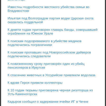
Известны подробности жестокого убийства семьи во
Владивостоке
Изъятая под Волгоградом партия водки Царская охота
оказалась поддельной
К девяти годам приговорен главарь банды, совершавшей
ограбления на Южном Урале
К поискам подозреваемого в убийстве медиков
подключились пограничники
К поискам пропавших под Новороссийском дайверов
подключились следователи
К пожизненному сроку приговорён один из убийц
пенсионеров в Иркутске
К спасению животных в Уссурийске привлекли водолаза
К вдове Героя привели коллекторы
К 10 годам тюрьмы приговорена черная риэлторша из
Усть-Каменогорска
Кадыров сообщил о задержании ячейки ИГ в Чечне