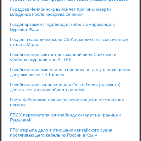
Горздрав Челябинска выясняет причины смерти
младенца после кесарева сечения
Госдепартамент подтвердил гибель американца в
Буркина-Фасо
Госдеп: глава дипмиссии США находился в захваченном
отеле в Мали
Гособвинение считает доказанной вину Савченко в
убийстве журналистов ВГТРК
Гособвинение выступило в прениях по делу о похищении
девушки возле ТК Тандем
Гособвинение запросило для Ольги Гисич (адвоката)
девять лет колонии общего режима
Гость Хабаровска лишился своих вещей в гостиничном
номере
ГПСУ перехватила контрабанду сигарет на границе с
Румынией
ГПУ открыла дело в отношении китайского судна,
протягивающего кабель из России в Крым