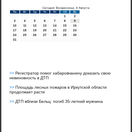
Сегодня: Воскресенье, 9 Августа
Пн
Вт
Ср
Чт
Пт
Сб
Вс
1
2
3
4
5
6
7
8
9
10
11
12
13
14
15
16
17
18
19
20
21
22
23
24
25
26
27
28
29
30
31
>>
Регистратор помог хабаровчанину доказать свою
невиновность в ДТП
>>
Площадь лесных пожаров в Иркутской области
продолжает расти
>>
ДТП вблизи Бельц: погиб 35-летний мужчина