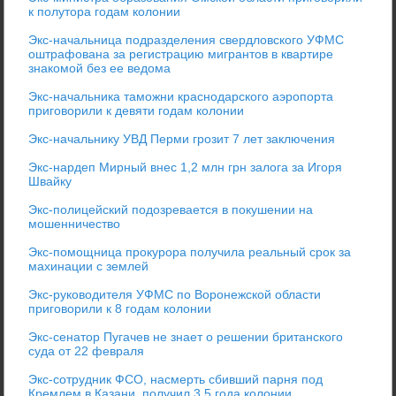
к полутора годам колонии
Экс-начальница подразделения свердловского УФМС
оштрафована за регистрацию мигрантов в квартире
знакомой без ее ведома
Экс-начальника таможни краснодарского аэропорта
приговорили к девяти годам колонии
Экс-начальнику УВД Перми грозит 7 лет заключения
Экс-нардеп Мирный внес 1,2 млн грн залога за Игоря
Швайку
Экс-полицейский подозревается в покушении на
мошенничество
Экс-помощница прокурора получила реальный срок за
махинации с землей
Экс-руководителя УФМС по Воронежской области
приговорили к 8 годам колонии
Экс-сенатор Пугачев не знает о решении британского
суда от 22 февраля
Экс-сотрудник ФСО, насмерть сбивший парня под
Кремлем в Казани, получил 3,5 года колонии