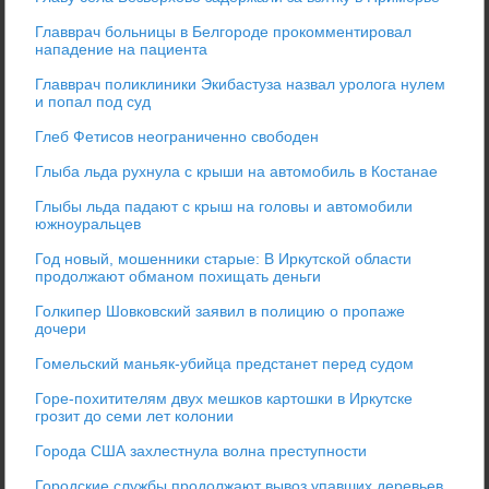
Главврач больницы в Белгороде прокомментировал
нападение на пациента
Главврач поликлиники Экибастуза назвал уролога нулем
и попал под суд
Глеб Фетисов неограниченно свободен
Глыба льда рухнула с крыши на автомобиль в Костанае
Глыбы льда падают с крыш на головы и автомобили
южноуральцев
Год новый, мошенники старые: В Иркутской области
продолжают обманом похищать деньги
Голкипер Шовковский заявил в полицию о пропаже
дочери
Гомельский маньяк-убийца предстанет перед судом
Горе-похитителям двух мешков картошки в Иркутске
грозит до семи лет колонии
Города США захлестнула волна преступности
Городские службы продолжают вывоз упавших деревьев