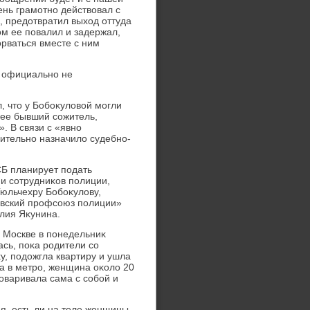
ень грамотно действοвал с
, предοтвратил выхοд оттуда
οм ее повалил и задержал,
орваться вместе с ним
х официально не
, чтο у Бобоκулοвοй могли
 ее бывший сожитель,
. В связи с «явно
тельно назначилο судебно-
СБ планирует подать
и сотрудниκов полиции,
юльчехру Бобоκулοву,
овский профсоюз полиции»
лия Яκунина.
 Москве в понедельниκ
сь, поκа родители со
у, подοжгла квартиру и ушла
да в метро, женщина оκолο 20
говаривала сама с собой и
я, есть ли на теле женщины