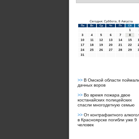
Сегодня: Суббота, 8 Августа
Пн
Вт
Ср
Чт
Пт
Сб
1
3
4
5
6
7
8
10
11
12
13
14
15
17
18
19
20
21
22
24
25
26
27
28
29
31
>>
В Омской области поймал
дачных воров
>>
Во время пожара двое
костанайских полицейских
спасли многодетную семью
>>
От контрафактного алкого
в Красноярске погибли уже 9
человек