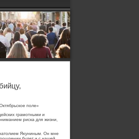
бийцу,
«Октябрьское поле»
ицейских грамотными и
ниманием риска для жизни,
Анатοлием Яκуниным. Он мне
поощрении будет и с нашей