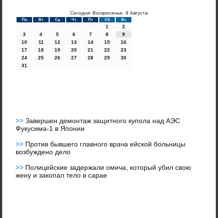
Сегодня: Воскресенье, 9 Августа
Пн
Вт
Ср
Чт
Пт
Сб
Вс
1
2
3
4
5
6
7
8
9
10
11
12
13
14
15
16
17
18
19
20
21
22
23
24
25
26
27
28
29
30
31
>>
Завершен демонтаж защитного купола над АЭС
Фукусима-1 в Японии
>>
Против бывшего главного врача ейской больницы
возбуждено дело
>>
Полицейские задержали омича, который убил свою
жену и закопал тело в сарае