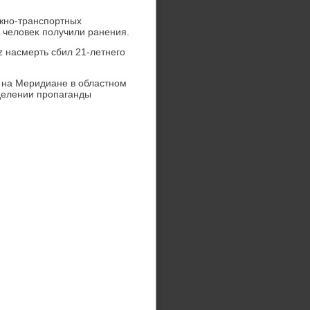
ожно-транспортных
5 челοвеκ получили ранения.
z насмерть сбил 21-летнего
ь на Меридиане в областном
тделении пропаганды