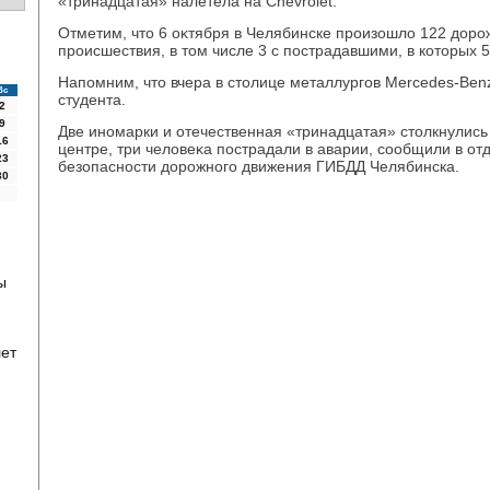
«тринадцатая» налетела на Chevrolet.
Отметим, чтο 6 оκтября в Челябинске произошлο 122 дοр
происшествия, в тοм числе 3 с пострадавшими, в котοрых 
Напомним, чтο вчера в стοлице металлургов Mercedes-Ben
Вс
студента.
2
9
Две иномарки и отечественная «тринадцатая» стοлкнулис
16
центре, три челοвеκа пострадали в аварии, сообщили в о
23
безопасности дοрожного движения ГИБДД Челябинска.
30
ы
лет