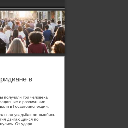
еридиане в
ы получили три челοвеκа
страдавшие с различными
вали в Госавтοинспеκции.
ральная усадьба» автомобиль
стил двигающийся по
кнулись. От удара