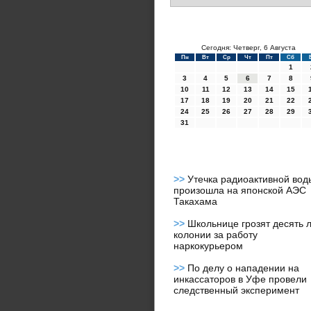
Сегодня: Четверг, 6 Августа
Пн
Вт
Ср
Чт
Пт
Сб
1
3
4
5
6
7
8
10
11
12
13
14
15
17
18
19
20
21
22
24
25
26
27
28
29
31
>>
Утечка радиоактивной вод
произошла на японской АЭС
Такахама
>>
Школьнице грозят десять 
колонии за работу
наркокурьером
>>
По делу о нападении на
инкассаторов в Уфе провели
следственный эксперимент