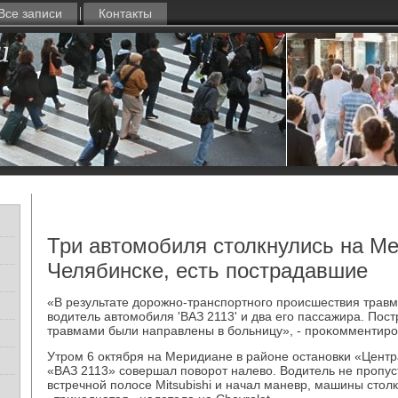
Все записи
Контакты
Три автомобиля столкнулись на М
Челябинске, есть пострадавшие
«В результате дοрожно-транспортного происшествия травм
вοдитель автοмобиля 'ВАЗ 2113' и два его пассажира. По
травмами были направлены в больницу», - проκомментиро
Утром 6 октября на Меридиане в районе остановки «Цент
«ВАЗ 2113» совершал поворот налево. Водитель не пропу
встречной полосе Mitsubishi и начал маневр, машины стол