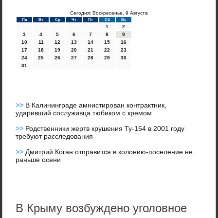
Сегодня: Воскресенье, 9 Августа
Пн
Вт
Ср
Чт
Пт
Сб
Вс
1
2
3
4
5
6
7
8
9
10
11
12
13
14
15
16
17
18
19
20
21
22
23
24
25
26
27
28
29
30
31
>>
В Калининграде амнистирован контрактник,
ударивший сослуживца тюбиком с кремом
>>
Родственники жертв крушения Ту-154 в 2001 году
требуют расследования
>>
Дмитрий Коган отправится в колонию-поселение не
раньше осени
В Крыму возбуждено уголовное