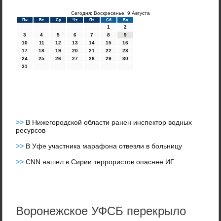
Сегодня: Воскресенье, 9 Августа
Пн
Вт
Ср
Чт
Пт
Сб
Вс
1
2
3
4
5
6
7
8
9
10
11
12
13
14
15
16
17
18
19
20
21
22
23
24
25
26
27
28
29
30
31
>>
В Нижегородской области ранен инспектор водных
ресурсов
>>
В Уфе участника марафона отвезли в больницу
>>
CNN нашел в Сирии террористов опаснее ИГ
Воронежское УФСБ перекрыло