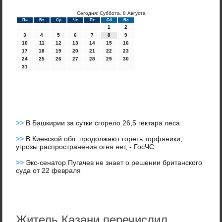
Сегодня: Суббота, 8 Августа
Пн
Вт
Ср
Чт
Пт
Сб
Вс
1
2
3
4
5
6
7
8
9
10
11
12
13
14
15
16
17
18
19
20
21
22
23
24
25
26
27
28
29
30
31
>>
В Башкирии за сутки сгорело 26,5 гектара леса
>>
В Киевской обл. продолжают гореть торфяники,
угрозы распространения огня нет, - ГосЧС
>>
Экс-сенатор Пугачев не знает о решении британского
суда от 22 февраля
Житель Казани перечислил